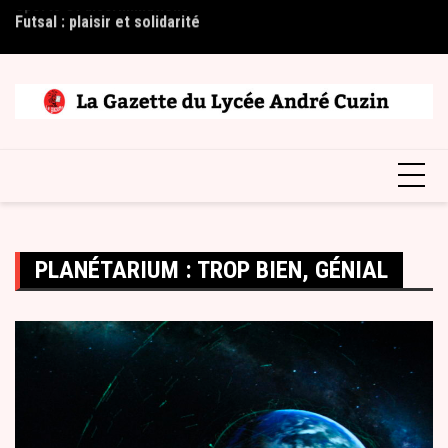
Skip
Futsal : plaisir et solidarité
2è
to
content
PLANÉTARIUM : TROP BIEN, GÉNIAL