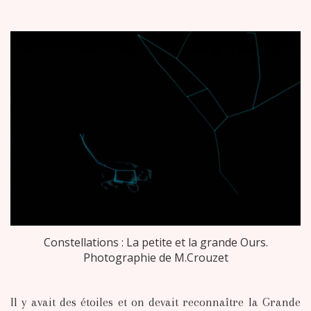
Constellations : La petite et la grande Ours.
Photographie de M.Crouzet
Il y avait des étoiles et on devait reconnaître la Grande